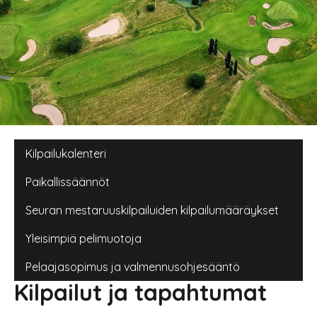
Main navigation
Kilpailukalenteri
Paikallissäännöt
Seuran mestaruuskilpailuiden kilpailumääräykset
Yleisimpiä pelimuotoja
Pelaajasopimus ja valmennusohjesääntö
Kilpailut ja tapahtumat