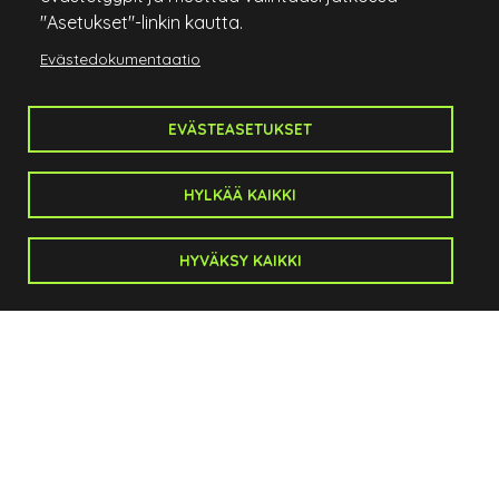
"Asetukset"-linkin kautta.
Salo Golf
Evästedokumentaatio
Anistenkatu 1
24100 Salo
EVÄSTEASETUKSET
Caddiemaster:
p. 044 721 7300
HYLKÄÄ KAIKKI
caddiemaster@salogolf.fi
Toimisto:
HYVÄKSY KAIKKI
toimitusjohtaja@salogolf.fi
p. 0500 53 50 63
Sivukartta
Etusivu
Kenttä
Kilpailut