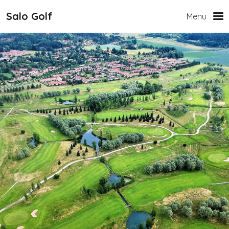
Hyppää pääsisältöön
Salo Golf