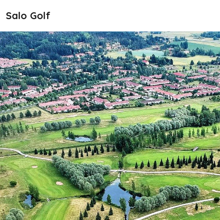
Hyppää pääsisältöön
Salo Golf