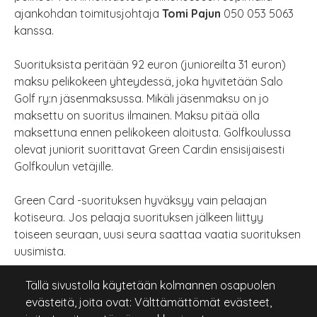
ajankohdan toimitusjohtaja
Tomi Pajun
050 053 5063
kanssa.
Suorituksista peritään 92 euron (junioreilta 31 euron)
maksu pelikokeen yhteydessä, joka hyvitetään Salo
Golf ry:n jäsenmaksussa. Mikäli jäsenmaksu on jo
maksettu on suoritus ilmainen. Maksu pitää olla
maksettuna ennen pelikokeen aloitusta. Golfkoulussa
olevat juniorit suorittavat Green Cardin ensisijaisesti
Golfkoulun vetäjille.
Green Card -suorituksen hyväksyy vain pelaajan
kotiseura. Jos pelaaja suorituksen jälkeen liittyy
toiseen seuraan, uusi seura saattaa vaatia suorituksen
uusimista.
Pelikoe suoritetaan
joko isolla kentällä tai Par 3:lla,
Tällä sivustolla käytetään kolmannen osapuolen
kun teoriakoe on suoritettu.
Pelikoe pelataan
evästeitä, joita ovat: Välttämättömät evästeet,