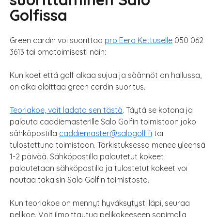
Golfissa
Green cardin voi suorittaa
pro Eero Kettuselle
050 062
3613 tai omatoimisesti näin:
Kun koet että golf alkaa sujua ja säännöt on hallussa,
on aika aloittaa green cardin suoritus.
Teoriakoe, voit ladata sen tästä
. Täytä se kotona ja
palauta caddiemasterille Salo Golfin toimistoon joko
sähköpostilla
caddiemaster@salogolf.fi
tai
tulostettuna toimistoon. Tarkistuksessa menee yleensä
1-2 päivää. Sähköpostilla palautetut kokeet
palautetaan sähköpostilla ja tulostetut kokeet voi
noutaa takaisin Salo Golfin toimistosta.
Kun teoriakoe on mennyt hyväksytysti läpi, seuraa
pelikoe. Voit ilmoittautua pelikokeeseen sopimalla