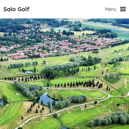
Hyppää pääsisältöön
Salo Golf