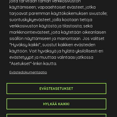
omilla
palloilla. Pelikokeessa kiinnitetään huomiota
joita tarvitaan tämän verkkosivuston
etiketin ja sääntöjen perusteiden hallintaan sekä
käyttämiseen; vapaaehtoiset evästeet, jotka
kentän joustavaan pelaamiseen.
tarjoavat paremman käyttökokemuksen sivustolle;
suorituskykyevästeet, joilla kootaan tietoja
Green cardin suorituksen jälkeen on mahdollista
verkkosivuston käytöstä ja tilastoista; sekä
hankkia
Green card pelioikeus
, joka on voimassa 30
markkinointievästeet, joita käytetään oikeanlaisen
päivää ja oikeuttaa pelaamaan klo 18 jälkeen. Hinta 80
sisällön näyttämiseen ja mainontaan. Jos valitset
€.
"Hyväksy kaikki", suostut kaikkien evästeiden
käyttöön. Voit hyväksyä ja hylätä yksilöllisesti eri
evästetyypit ja muuttaa valintaasi jatkossa
"Asetukset"-linkin kautta.
Evästedokumentaatio
EVÄSTEASETUKSET
HYLKÄÄ KAIKKI